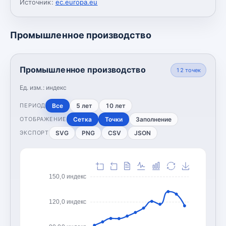
Источник:
ec.europa.eu
Промышленное производство
Промышленное производство
12
точек
Ед. изм.:
индекс
Все
5 лет
10 лет
ПЕРИОД
Сетка
Точки
Заполнение
ОТОБРАЖЕНИЕ
SVG
PNG
CSV
JSON
ЭКСПОРТ
150,0 индекс
120,0 индекс