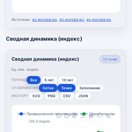
Источник:
ec.europa.eu
,
ec.europa.eu
,
ec.europa.eu
Сводная динамика (индекс)
Сводная динамика (индекс)
12
точек
Ед. изм.:
индекс
Все
5 лет
10 лет
ПЕРИОД
Сетка
Точки
Заполнение
ОТОБРАЖЕНИЕ
SVG
PNG
CSV
JSON
ЭКСПОРТ
Промышленное производство
Строительство
180,0 индекс