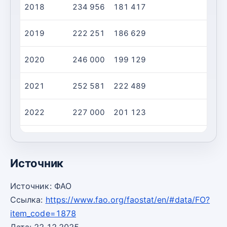
2018
234 956
181 417
2019
222 251
186 629
2020
246 000
199 129
2021
252 581
222 489
2022
227 000
201 123
2023
156 300
182 726
Источник
Источник: ФАО
Ссылка:
https://www.fao.org/faostat/en/#data/FO?
item_code=1878