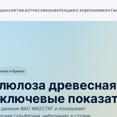
Ы
АНАЛИТИКА
ОТРАСЛИ
КОНФЕРЕНЦИИ
О КОМПАНИИ
КОНТА
екс и бумага
люлоза древесная
 ключевые показа
 данным ФАО ФАОСТАТ и показывает
сная сульфатная, небеленая» в стране