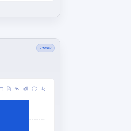
2
точек