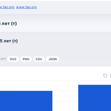
.fao.org
,
www.fao.org
 лет (т)
5 лет (т)
ПОРТ
SVG
PNG
CSV
JSON