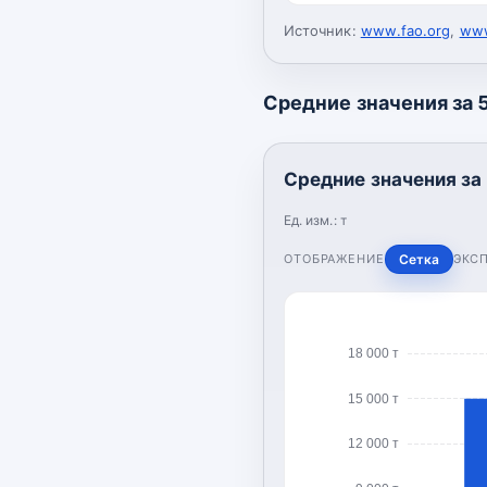
Источник:
www.fao.org
,
www
Средние значения за 5
Средние значения за 
Ед. изм.:
т
ОТОБРАЖЕНИЕ
Сетка
ЭКС
18 000 т
15 000 т
12 000 т