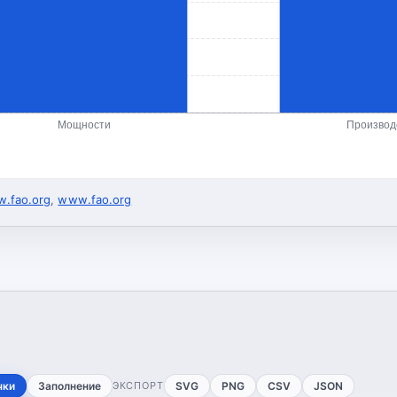
Мощности
Производ
.fao.org
,
www.fao.org
чки
Заполнение
ЭКСПОРТ
SVG
PNG
CSV
JSON