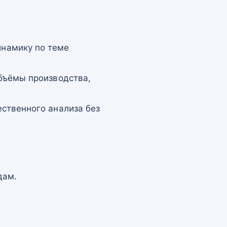
намику по теме
бъёмы производства,
ственного анализа без
дам.