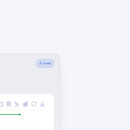
4
точек