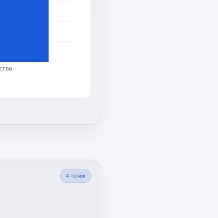
ство
4
точек