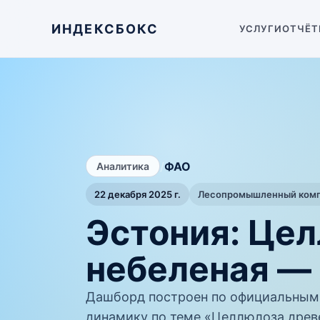
ИНДЕКСБОКС
УСЛУГИ
ОТЧЁТ
/
ФАО
Аналитика
22 декабря 2025 г.
Лесопромышленный компл
Эстония: Цел
небеленая —
Дашборд построен по официальным
динамику по теме «Целлюлоза древе