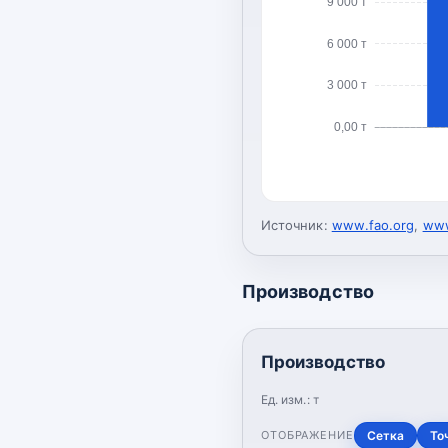
9 000 т
6 000 т
3 000 т
0,00 т
Источник:
www.fao.org
,
www
Производство
Производство
Ед. изм.:
т
ОТОБРАЖЕНИЕ
Сетка
То