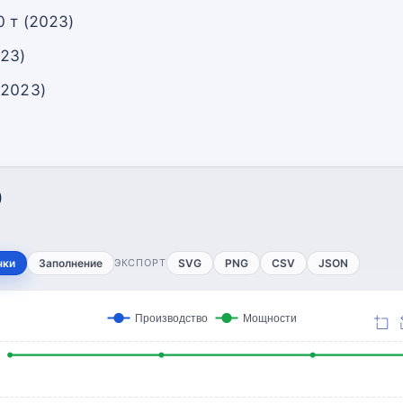
 т (2023)
023)
(2023)
)
чки
Заполнение
ЭКСПОРТ
SVG
PNG
CSV
JSON
Производство
Мощности