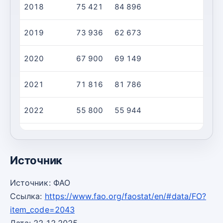
2018
75 421
84 896
2019
73 936
62 673
2020
67 900
69 149
2021
71 816
81 786
2022
55 800
55 944
2023
23 100
29 141
Источник
Источник: ФАО
Ссылка:
https://www.fao.org/faostat/en/#data/FO?
item_code=2043