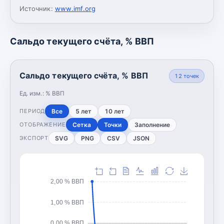
Источник:
www.imf.org
Сальдо текущего счёта, % ВВП
Сальдо текущего счёта, % ВВП
12
точек
Ед. изм.:
% ВВП
Все
5 лет
10 лет
ПЕРИОД
Сетка
Точки
Заполнение
ОТОБРАЖЕНИЕ
SVG
PNG
CSV
JSON
ЭКСПОРТ
2,00 % ВВП
1,00 % ВВП
0,00 % ВВП