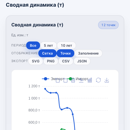
Сводная динамика (т)
Сводная динамика (т)
12
точек
Ед. изм.:
т
Все
5 лет
10 лет
ПЕРИОД
Сетка
Точки
Заполнение
ОТОБРАЖЕНИЕ
SVG
PNG
CSV
JSON
ЭКСПОРТ
Экспорт
Импорт
1 200 т
1 000 т
800,0 т
600,0 т