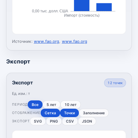
0,00 тыс. долл. США
Импорт (стоимость)
Источник:
www.fao.org
,
www.fao.org
Экспорт
Экспорт
12
точек
Ед. изм.:
т
Все
5 лет
10 лет
ПЕРИОД
Сетка
Точки
Заполнение
ОТОБРАЖЕНИЕ
SVG
PNG
CSV
JSON
ЭКСПОРТ