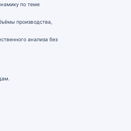
намику по теме
бъёмы производства,
ственного анализа без
дам.