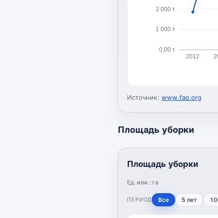
2 000 т
1 000 т
0,00 т
2012
2
Источник:
www.fao.org
Площадь уборки
Площадь уборки
Ед. изм.:
га
ПЕРИОД
Все
5 лет
10