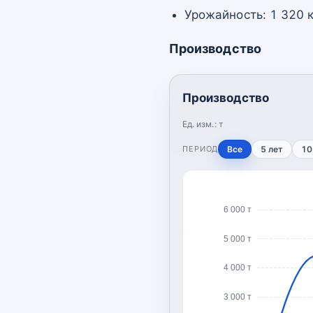
Урожайность: 1 320 к
Производство
Производство
Ед. изм.:
т
ПЕРИОД
Все
5 лет
10
6 000 т
5 000 т
4 000 т
3 000 т