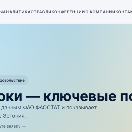
Ы
АНАЛИТИКА
ОТРАСЛИ
КОНФЕРЕНЦИИ
О КОМПАНИИ
КОНТА
одовольствие
локи — ключевые п
 данным ФАО ФАОСТАТ и показывает
е Эстония.
ьте заявку —