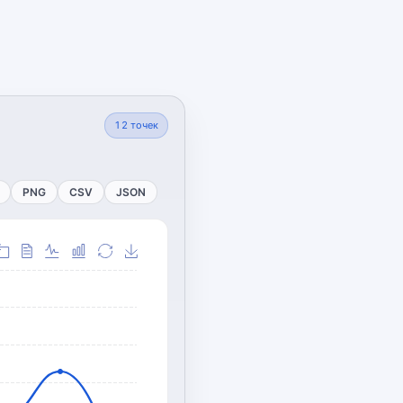
12
точек
PNG
CSV
JSON