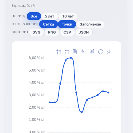
Ед. изм.:
% г/г
Все
5 лет
10 лет
ПЕРИОД
Сетка
Точки
Заполнение
ОТОБРАЖЕНИЕ
SVG
PNG
CSV
JSON
ЭКСПОРТ
6,00 % г/г
5,00 % г/г
4,00 % г/г
3,00 % г/г
2,00 % г/г
1,00 % г/г
0,00 % г/г