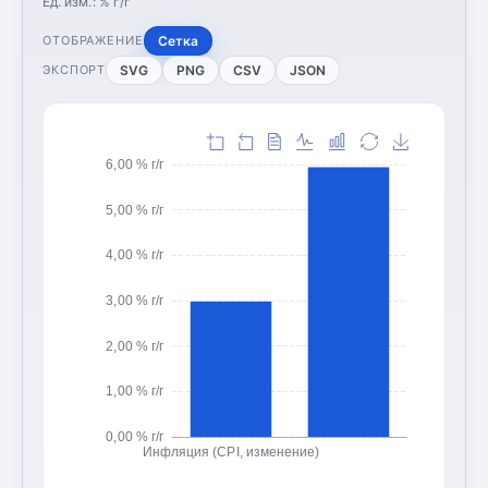
Ед. изм.:
% г/г
Сетка
ОТОБРАЖЕНИЕ
SVG
PNG
CSV
JSON
ЭКСПОРТ
6,00 % г/г
5,00 % г/г
4,00 % г/г
3,00 % г/г
2,00 % г/г
1,00 % г/г
0,00 % г/г
Инфляция (CPI, изменение)