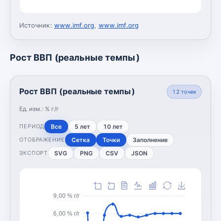
Источник:
www.imf.org
,
www.imf.org
Рост ВВП (реальные темпы)
Рост ВВП (реальные темпы)
12
точек
Ед. изм.:
% г/г
Все
5 лет
10 лет
ПЕРИОД
Сетка
Точки
Заполнение
ОТОБРАЖЕНИЕ
SVG
PNG
CSV
JSON
ЭКСПОРТ
9,00 % г/г
6,00 % г/г