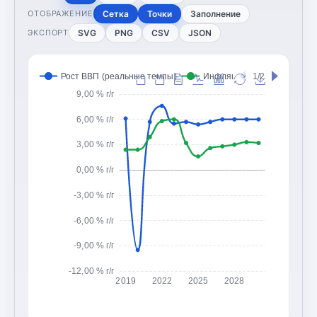
Сетка
Точки
Заполнение
ОТОБРАЖЕНИЕ
SVG
PNG
CSV
JSON
ЭКСПОРТ
Рост ВВП (реальные темпы)
Инфляция (CPI, изменение
1/2
9,00 % г/г
6,00 % г/г
3,00 % г/г
0,00 % г/г
-3,00 % г/г
-6,00 % г/г
-9,00 % г/г
-12,00 % г/г
2019
2022
2025
2028