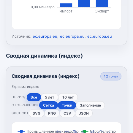
0,00 млн евро
Импорт
Экспорт
Источник:
ec.europa.eu
,
ec.europa.eu
,
ec.europa.eu
Сводная динамика (индекс)
Сводная динамика (индекс)
12
точек
Ед. изм.:
индекс
Все
5 лет
10 лет
ПЕРИОД
Сетка
Точки
Заполнение
ОТОБРАЖЕНИЕ
SVG
PNG
CSV
JSON
ЭКСПОРТ
Промышленное производство
Строительство