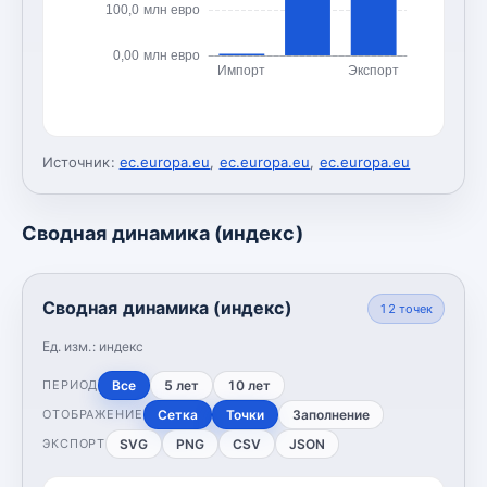
100,0 млн евро
0,00 млн евро
Импорт
Экспорт
Источник:
ec.europa.eu
,
ec.europa.eu
,
ec.europa.eu
Сводная динамика (индекс)
Сводная динамика (индекс)
12
точек
Ед. изм.:
индекс
Все
5 лет
10 лет
ПЕРИОД
Сетка
Точки
Заполнение
ОТОБРАЖЕНИЕ
SVG
PNG
CSV
JSON
ЭКСПОРТ