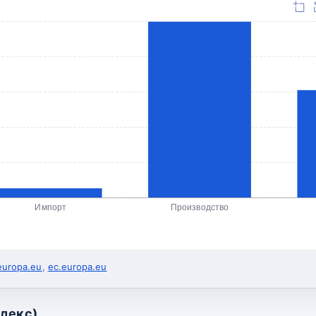
Импорт
Производство
europa.eu
,
ec.europa.eu
ндекс)