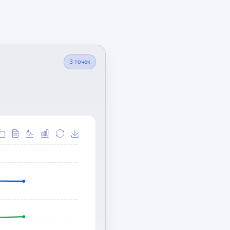
3
точек