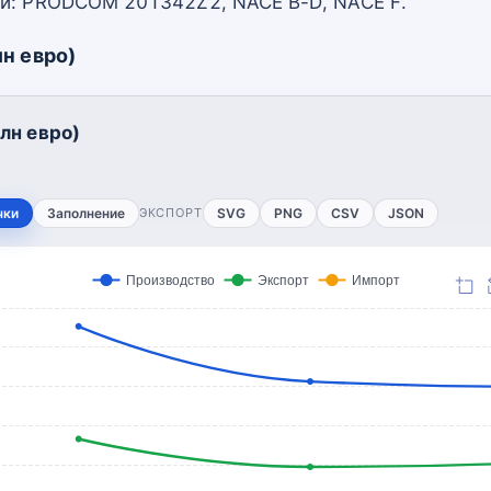
ии: PRODCOM 201342Z2, NACE B-D, NACE F.
н евро)
лн евро)
чки
Заполнение
ЭКСПОРТ
SVG
PNG
CSV
JSON
Производство
Экспорт
Импорт