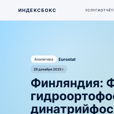
ИНДЕКСБОКС
УСЛУГИ
ОТЧЁТ
/
Eurostat
Аналитика
29 декабря 2025 г.
Финляндия: 
гидроортофос
динатрийфос