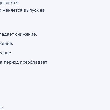
адывается
к меняется выпуск на
ладает снижение.
жение.
жение.
за период преобладает
ь.