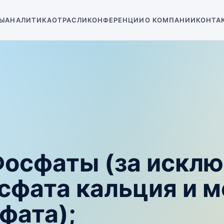
Ы
АНАЛИТИКА
ОТРАСЛИ
КОНФЕРЕНЦИИ
О КОМПАНИИ
КОНТА
Фосфаты (за искл
фата кальция и м
фата);