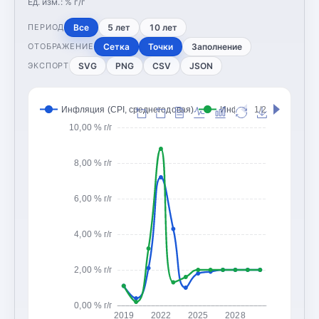
Ед. изм.:
% г/г
Все
5 лет
10 лет
ПЕРИОД
Сетка
Точки
Заполнение
ОТОБРАЖЕНИЕ
SVG
PNG
CSV
JSON
ЭКСПОРТ
Инфляция (CPI, среднегодовая)
Инфляция (CPI, конец 
1/2
10,00 % г/г
8,00 % г/г
6,00 % г/г
4,00 % г/г
2,00 % г/г
0,00 % г/г
2019
2022
2025
2028