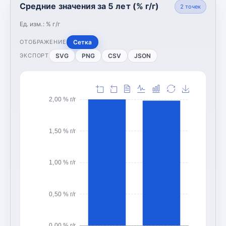
Средние значения за 5 лет (% г/г)
2
точек
Ед. изм.:
% г/г
Сетка
ОТОБРАЖЕНИЕ
SVG
PNG
CSV
JSON
ЭКСПОРТ
2,00 % г/г
1,50 % г/г
1,00 % г/г
0,50 % г/г
0,00 % г/г