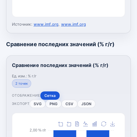
Источник:
www.imf.org
,
www.imf.org
Сравнение последних значений (% г/г)
Сравнение последних значений (% г/г)
Ед. изм.:
% г/г
2
точек
Сетка
ОТОБРАЖЕНИЕ
SVG
PNG
CSV
JSON
ЭКСПОРТ
2,00 % г/г