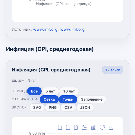
Инфляция (CPI, конец периода)
Источник:
www.imf.org
,
www.imf.org
Инфляция (CPI, среднегодовая)
Инфляция (CPI, среднегодовая)
12
точек
Ед. изм.:
% г/г
Все
5 лет
10 лет
ПЕРИОД
Сетка
Точки
Заполнение
ОТОБРАЖЕНИЕ
SVG
PNG
CSV
JSON
ЭКСПОРТ
8,00 % г/г