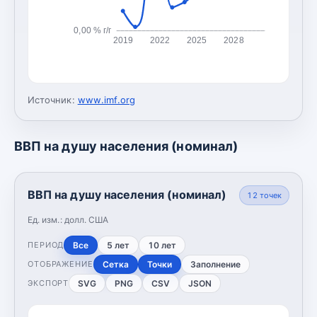
0,00 % г/г
2019
2022
2025
2028
Источник:
www.imf.org
ВВП на душу населения (номинал)
ВВП на душу населения (номинал)
12
точек
Ед. изм.:
долл. США
Все
5 лет
10 лет
ПЕРИОД
Сетка
Точки
Заполнение
ОТОБРАЖЕНИЕ
SVG
PNG
CSV
JSON
ЭКСПОРТ