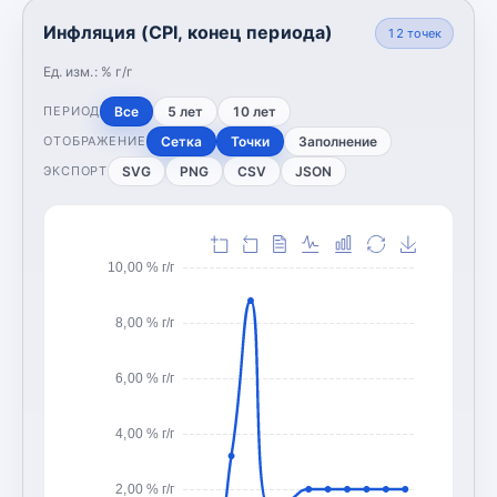
Инфляция (CPI, конец периода)
12
точек
Ед. изм.:
% г/г
Все
5 лет
10 лет
ПЕРИОД
Сетка
Точки
Заполнение
ОТОБРАЖЕНИЕ
SVG
PNG
CSV
JSON
ЭКСПОРТ
10,00 % г/г
8,00 % г/г
6,00 % г/г
4,00 % г/г
2,00 % г/г