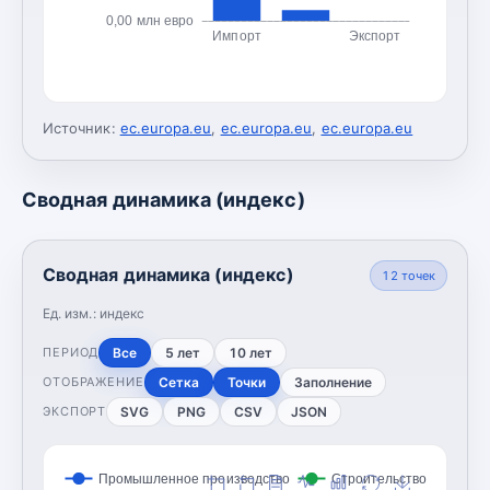
0,00 млн евро
Импорт
Экспорт
Источник:
ec.europa.eu
,
ec.europa.eu
,
ec.europa.eu
Сводная динамика (индекс)
Сводная динамика (индекс)
12
точек
Ед. изм.:
индекс
Все
5 лет
10 лет
ПЕРИОД
Сетка
Точки
Заполнение
ОТОБРАЖЕНИЕ
SVG
PNG
CSV
JSON
ЭКСПОРТ
Промышленное производство
Строительство