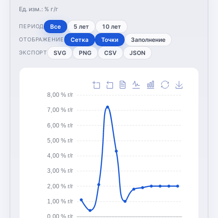
Ед. изм.:
% г/г
Все
5 лет
10 лет
ПЕРИОД
Сетка
Точки
Заполнение
ОТОБРАЖЕНИЕ
SVG
PNG
CSV
JSON
ЭКСПОРТ
8,00 % г/г
7,00 % г/г
6,00 % г/г
5,00 % г/г
4,00 % г/г
3,00 % г/г
2,00 % г/г
1,00 % г/г
0,00 % г/г