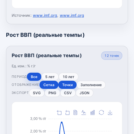
Источник:
www.imf.org
,
www.imf.org
Рост ВВП (реальные темпы)
Рост ВВП (реальные темпы)
12
точек
Ед. изм.:
% г/г
Все
5 лет
10 лет
ПЕРИОД
Сетка
Точки
Заполнение
ОТОБРАЖЕНИЕ
SVG
PNG
CSV
JSON
ЭКСПОРТ
3,00 % г/г
2,00 % г/г