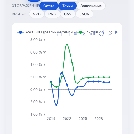
Сетка
Точки
Заполнение
ОТОБРАЖЕНИЕ
SVG
PNG
CSV
JSON
ЭКСПОРТ
Рост ВВП (реальные темпы)
Инфляция (CPI, изменение
1/2
8,00 % г/г
6,00 % г/г
4,00 % г/г
2,00 % г/г
0,00 % г/г
-2,00 % г/г
-4,00 % г/г
2019
2022
2025
2028