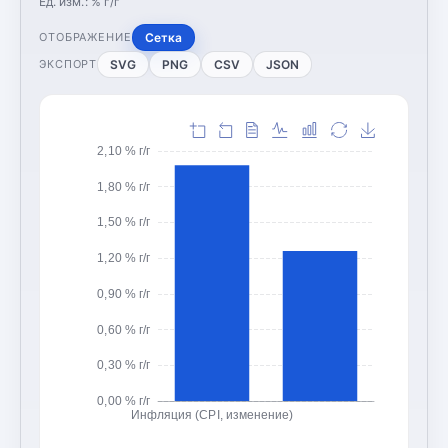
Ед. изм.:
% г/г
Сетка
ОТОБРАЖЕНИЕ
SVG
PNG
CSV
JSON
ЭКСПОРТ
2,10 % г/г
1,80 % г/г
1,50 % г/г
1,20 % г/г
0,90 % г/г
0,60 % г/г
0,30 % г/г
0,00 % г/г
Инфляция (CPI, изменение)