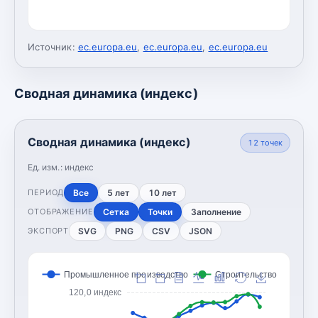
Источник:
ec.europa.eu
,
ec.europa.eu
,
ec.europa.eu
Сводная динамика (индекс)
Сводная динамика (индекс)
12
точек
Ед. изм.:
индекс
Все
5 лет
10 лет
ПЕРИОД
Сетка
Точки
Заполнение
ОТОБРАЖЕНИЕ
SVG
PNG
CSV
JSON
ЭКСПОРТ
Промышленное производство
Строительство
120,0 индекс