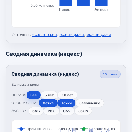
0,00 млн евро
Импорт
Экспорт
Источник:
ec.europa.eu
,
ec.europa.eu
,
ec.europa.eu
Сводная динамика (индекс)
Сводная динамика (индекс)
12
точек
Ед. изм.:
индекс
Все
5 лет
10 лет
ПЕРИОД
Сетка
Точки
Заполнение
ОТОБРАЖЕНИЕ
SVG
PNG
CSV
JSON
ЭКСПОРТ
Промышленное производство
Строительство