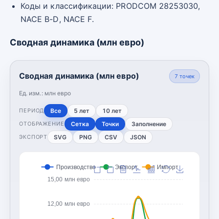
Коды и классификации: PRODCOM 28253030,
NACE B-D, NACE F.
Сводная динамика (млн евро)
Сводная динамика (млн евро)
7
точек
Ед. изм.:
млн евро
Все
5 лет
10 лет
ПЕРИОД
Сетка
Точки
Заполнение
ОТОБРАЖЕНИЕ
SVG
PNG
CSV
JSON
ЭКСПОРТ
Производство
Экспорт
Импорт
15,00 млн евро
12,00 млн евро