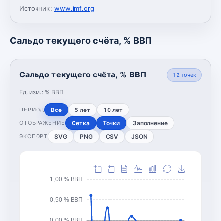
Источник:
www.imf.org
Сальдо текущего счёта, % ВВП
Сальдо текущего счёта, % ВВП
12
точек
Ед. изм.:
% ВВП
Все
5 лет
10 лет
ПЕРИОД
Сетка
Точки
Заполнение
ОТОБРАЖЕНИЕ
SVG
PNG
CSV
JSON
ЭКСПОРТ
1,00 % ВВП
0,50 % ВВП
0,00 % ВВП