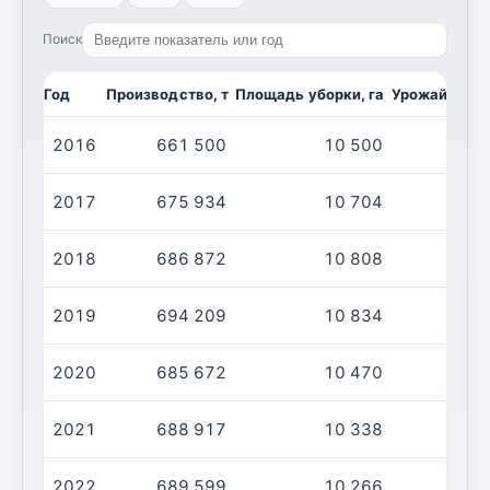
Поиск
Год
Производство, т
Площадь уборки, га
Урожайность,
2016
661 500
10 500
6
2017
675 934
10 704
6
2018
686 872
10 808
6
2019
694 209
10 834
6
2020
685 672
10 470
6
2021
688 917
10 338
6
2022
689 599
10 266
6