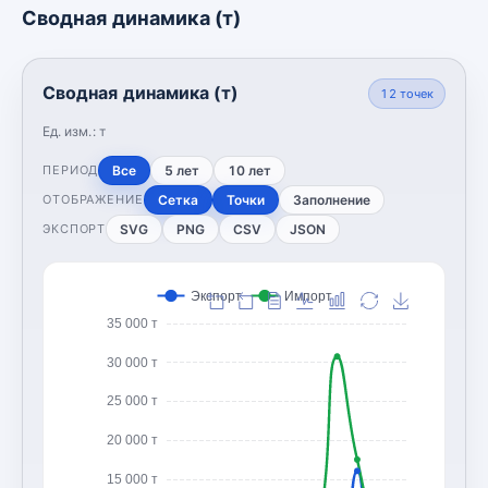
Сводная динамика (т)
Сводная динамика (т)
12
точек
Ед. изм.:
т
Все
5 лет
10 лет
ПЕРИОД
Сетка
Точки
Заполнение
ОТОБРАЖЕНИЕ
SVG
PNG
CSV
JSON
ЭКСПОРТ
Экспорт
Импорт
35 000 т
30 000 т
25 000 т
20 000 т
15 000 т