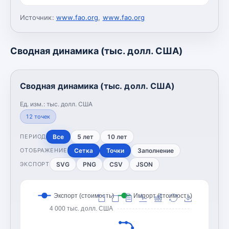
Источник:
www.fao.org
,
www.fao.org
Сводная динамика (тыс. долл. США)
Сводная динамика (тыс. долл. США)
Ед. изм.:
тыс. долл. США
12
точек
Все
5 лет
10 лет
ПЕРИОД
Сетка
Точки
Заполнение
ОТОБРАЖЕНИЕ
SVG
PNG
CSV
JSON
ЭКСПОРТ
Экспорт (стоимость)
Импорт (стоимость)
4 000 тыс. долл. США