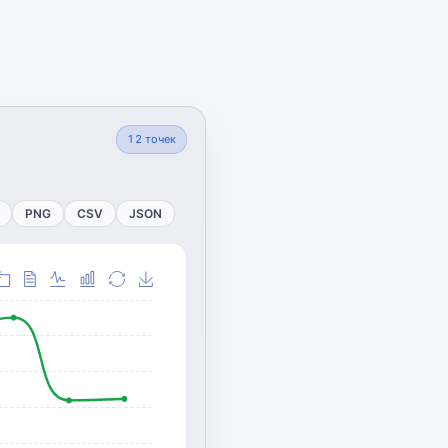
12
точек
PNG
CSV
JSON