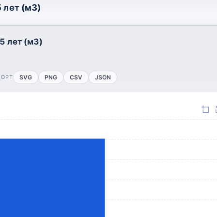
 лет (м3)
5 лет (м3)
ПОРТ
SVG
PNG
CSV
JSON