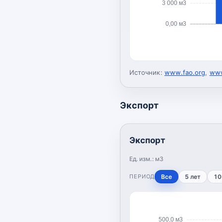
3 000 м3
0,00 м3
Источник:
www.fao.org
,
www
Экспорт
Экспорт
Ед. изм.:
м3
ПЕРИОД
Все
5 лет
10
500,0 м3