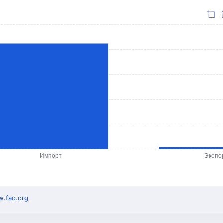
Импорт
Экспо
.fao.org