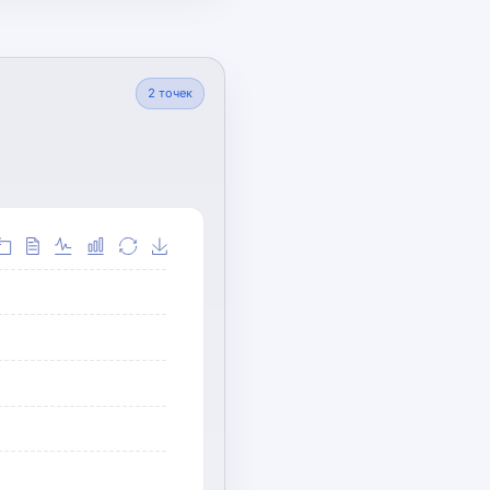
2
точек