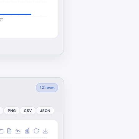
рт
12
точек
PNG
CSV
JSON