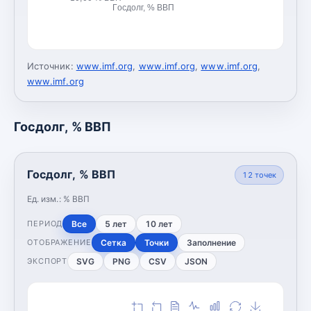
Госдолг, % ВВП
Источник:
www.imf.org
,
www.imf.org
,
www.imf.org
,
www.imf.org
Госдолг, % ВВП
Госдолг, % ВВП
12
точек
Ед. изм.:
% ВВП
Все
5 лет
10 лет
ПЕРИОД
Сетка
Точки
Заполнение
ОТОБРАЖЕНИЕ
SVG
PNG
CSV
JSON
ЭКСПОРТ