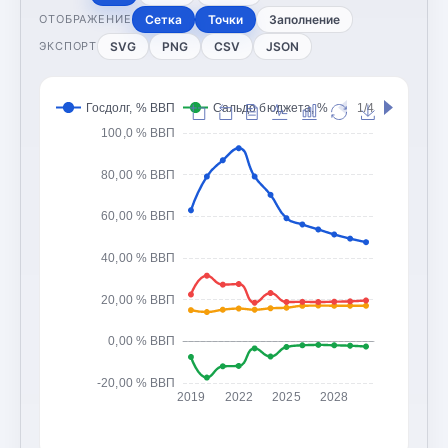
Сетка
Точки
Заполнение
ОТОБРАЖЕНИЕ
SVG
PNG
CSV
JSON
ЭКСПОРТ
Госдолг, % ВВП
Сальдо бюджета, % ВВП
1/4
Доходы 
100,0 % ВВП
80,00 % ВВП
60,00 % ВВП
40,00 % ВВП
20,00 % ВВП
0,00 % ВВП
-20,00 % ВВП
2019
2022
2025
2028