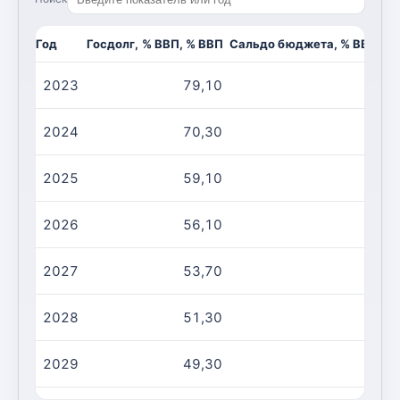
Год
Госдолг, % ВВП, % ВВП
Сальдо бюджета, % ВВП, %
2023
79,10
-3
2024
70,30
-7
2025
59,10
-2
2026
56,10
-1
2027
53,70
-1
2028
51,30
-1
2029
49,30
-2