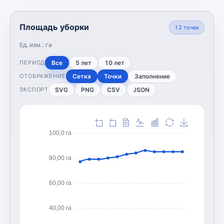
Площадь уборки
12
точек
Ед. изм.:
га
Все
5 лет
10 лет
ПЕРИОД
Сетка
Точки
Заполнение
ОТОБРАЖЕНИЕ
SVG
PNG
CSV
JSON
ЭКСПОРТ
100,0 га
80,00 га
60,00 га
40,00 га