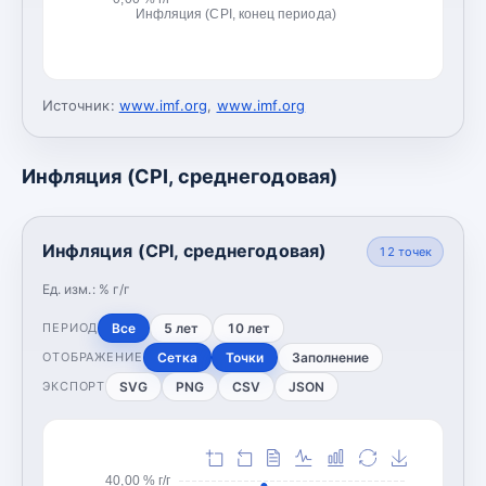
Инфляция (CPI, конец периода)
Источник:
www.imf.org
,
www.imf.org
Инфляция (CPI, среднегодовая)
Инфляция (CPI, среднегодовая)
12
точек
Ед. изм.:
% г/г
Все
5 лет
10 лет
ПЕРИОД
Сетка
Точки
Заполнение
ОТОБРАЖЕНИЕ
SVG
PNG
CSV
JSON
ЭКСПОРТ
40,00 % г/г