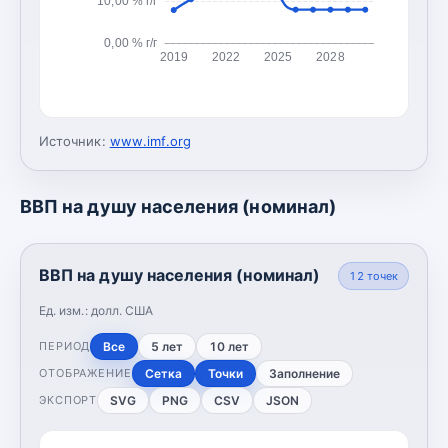
10,00 % г/г
0,00 % г/г
2019
2022
2025
2028
Источник:
www.imf.org
ВВП на душу населения (номинал)
ВВП на душу населения (номинал)
12
точек
Ед. изм.:
долл. США
Все
5 лет
10 лет
ПЕРИОД
Сетка
Точки
Заполнение
ОТОБРАЖЕНИЕ
SVG
PNG
CSV
JSON
ЭКСПОРТ