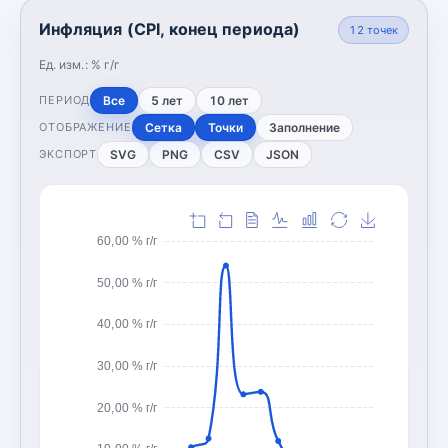
Инфляция (CPI, конец периода)
12
точек
Ед. изм.:
% г/г
Все
5 лет
10 лет
ПЕРИОД
Сетка
Точки
Заполнение
ОТОБРАЖЕНИЕ
SVG
PNG
CSV
JSON
ЭКСПОРТ
60,00 % г/г
50,00 % г/г
40,00 % г/г
30,00 % г/г
20,00 % г/г