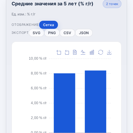
Средние значения за 5 лет (% г/г)
2
точек
Ед. изм.:
% г/г
Сетка
ОТОБРАЖЕНИЕ
SVG
PNG
CSV
JSON
ЭКСПОРТ
10,00 % г/г
8,00 % г/г
6,00 % г/г
4,00 % г/г
2,00 % г/г
0,00 % г/г