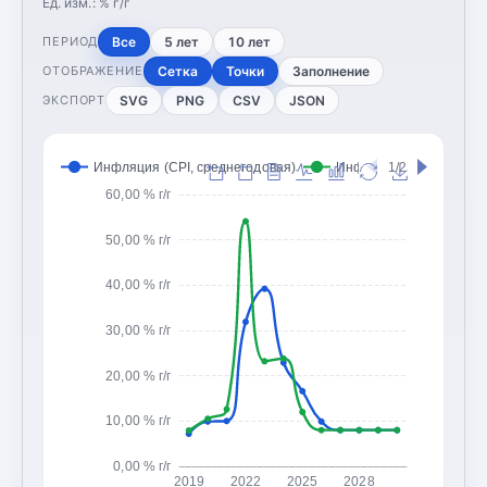
Ед. изм.:
% г/г
Все
5 лет
10 лет
ПЕРИОД
Сетка
Точки
Заполнение
ОТОБРАЖЕНИЕ
SVG
PNG
CSV
JSON
ЭКСПОРТ
Инфляция (CPI, среднегодовая)
Инфляция (CPI, конец 
1/2
60,00 % г/г
50,00 % г/г
40,00 % г/г
30,00 % г/г
20,00 % г/г
10,00 % г/г
0,00 % г/г
2019
2022
2025
2028