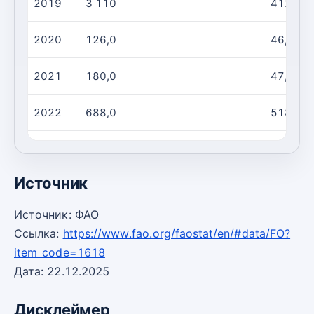
2019
3 110
412,0
2020
126,0
46,00
2021
180,0
47,00
2022
688,0
518,0
2023
688,0
518,0
Источник
Источник: ФАО
Ссылка:
https://www.fao.org/faostat/en/#data/FO?
item_code=1618
Дата: 22.12.2025
Дисклеймер