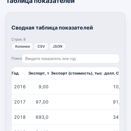
Таблица показателей
Сводная таблица показателей
Строк:
8
Колонки
CSV
JSON
Поиск
Год
Экспорт, т
Экспорт (стоимость), тыс. долл. США
И
2016
9,00
10,00
2017
97,00
91,00
2018
693,0
347,0