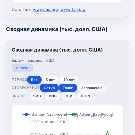
Источник:
www.fao.org
,
www.fao.org
Сводная динамика (тыс. долл. США)
Сводная динамика (тыс. долл. США)
Ед. изм.:
тыс. долл. США
12
точек
Все
5 лет
10 лет
ПЕРИОД
Сетка
Точки
Заполнение
ОТОБРАЖЕНИЕ
SVG
PNG
CSV
JSON
ЭКСПОРТ
Экспорт (стоимость)
Импорт (стоимость)
12 000 тыс. долл. США
10 000 тыс. долл. США