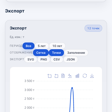
Экспорт
Экспорт
12
точек
Ед. изм.:
т
Все
5 лет
10 лет
ПЕРИОД
Сетка
Точки
Заполнение
ОТОБРАЖЕНИЕ
SVG
PNG
CSV
JSON
ЭКСПОРТ
3 500 т
3 000 т
2 500 т
2 000 т