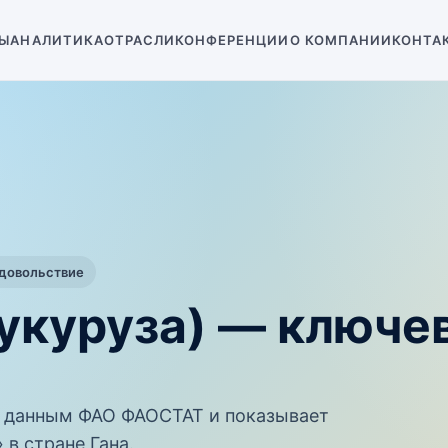
Ы
АНАЛИТИКА
ОТРАСЛИ
КОНФЕРЕНЦИИ
О КОМПАНИИ
КОНТА
одовольствие
кукуруза) — ключе
 данным ФАО ФАОСТАТ и показывает
 в стране Гана.