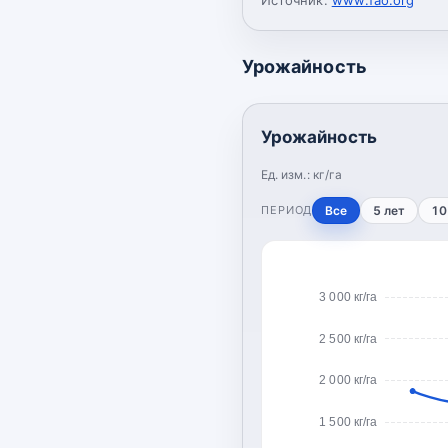
Урожайность
Урожайность
Ед. изм.:
кг/га
ПЕРИОД
Все
5 лет
10
3 000 кг/га
2 500 кг/га
2 000 кг/га
1 500 кг/га