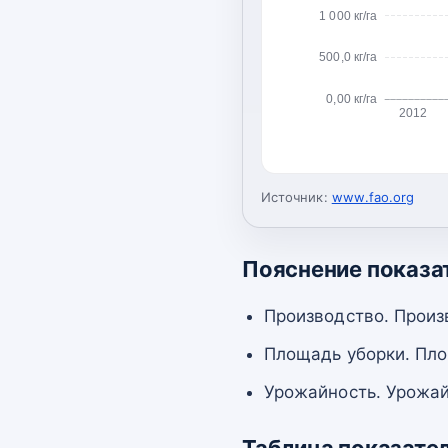
1 000 кг/га
500,0 кг/га
0,00 кг/га
2012
Источник:
www.fao.org
Пояснение показа
Производство. Произ
Площадь уборки. Пло
Урожайность. Урожай
Таблица показате