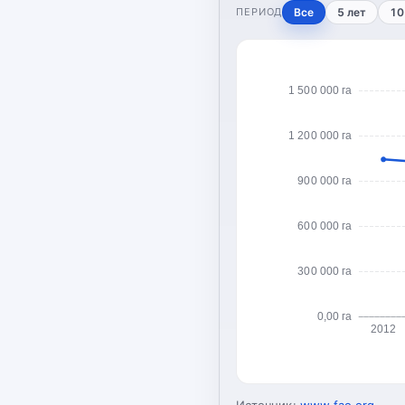
ПЕРИОД
Все
5 лет
10
1 500 000 га
1 200 000 га
900 000 га
600 000 га
300 000 га
0,00 га
2012
Источник:
www.fao.org