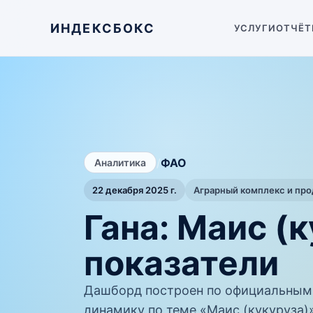
ИНДЕКСБОКС
УСЛУГИ
ОТЧЁТ
/
ФАО
Аналитика
22 декабря 2025 г.
Аграрный комплекс и пр
Гана: Маис (
показатели
Дашборд построен по официальным
динамику по теме «Маис (кукуруза)»