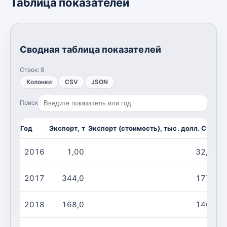
Таблица показателей
Сводная таблица показателей
Строк:
8
Колонки
CSV
JSON
Поиск
Год
Экспорт, т
Экспорт (стоимость), тыс. долл. США
И
2016
1,00
32,00
2017
344,0
177,0
2018
168,0
146,0