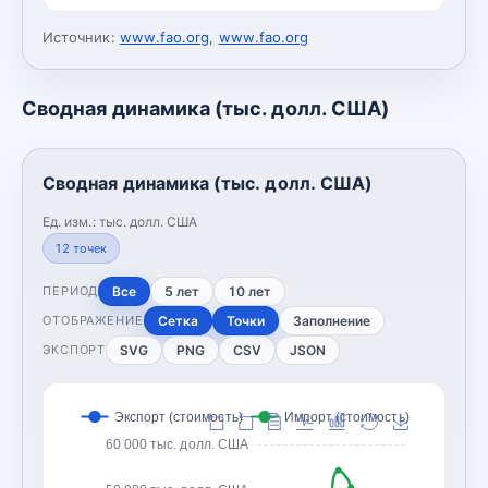
Источник:
www.fao.org
,
www.fao.org
Сводная динамика (тыс. долл. США)
Сводная динамика (тыс. долл. США)
Ед. изм.:
тыс. долл. США
12
точек
Все
5 лет
10 лет
ПЕРИОД
Сетка
Точки
Заполнение
ОТОБРАЖЕНИЕ
SVG
PNG
CSV
JSON
ЭКСПОРТ
Экспорт (стоимость)
Импорт (стоимость)
60 000 тыс. долл. США