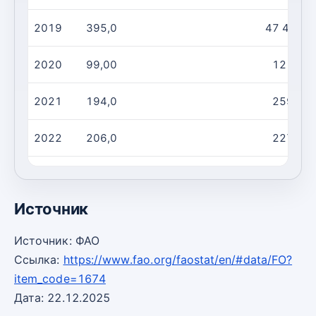
2019
395,0
47 406
2020
99,00
121,0
2021
194,0
259,0
2022
206,0
227,0
2023
1 228
370,0
Источник
Источник: ФАО
Ссылка:
https://www.fao.org/faostat/en/#data/FO?
item_code=1674
Дата: 22.12.2025