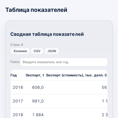
Таблица показателей
Сводная таблица показателей
Строк:
8
Колонки
CSV
JSON
Поиск
Год
Экспорт, т
Экспорт (стоимость), тыс. долл. США
И
2016
606,0
561,0
2017
991,0
1 147
2018
1 884
2 336