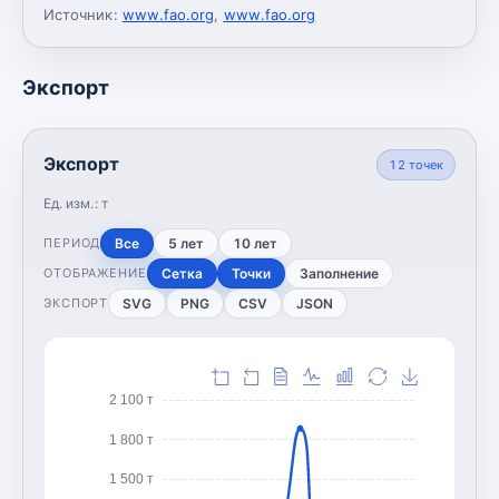
Источник:
www.fao.org
,
www.fao.org
Экспорт
Экспорт
12
точек
Ед. изм.:
т
Все
5 лет
10 лет
ПЕРИОД
Сетка
Точки
Заполнение
ОТОБРАЖЕНИЕ
SVG
PNG
CSV
JSON
ЭКСПОРТ
2 100 т
1 800 т
1 500 т