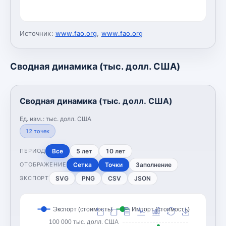
Источник:
www.fao.org
,
www.fao.org
Сводная динамика (тыс. долл. США)
Сводная динамика (тыс. долл. США)
Ед. изм.:
тыс. долл. США
12
точек
Все
5 лет
10 лет
ПЕРИОД
Сетка
Точки
Заполнение
ОТОБРАЖЕНИЕ
SVG
PNG
CSV
JSON
ЭКСПОРТ
Экспорт (стоимость)
Импорт (стоимость)
100 000 тыс. долл. США