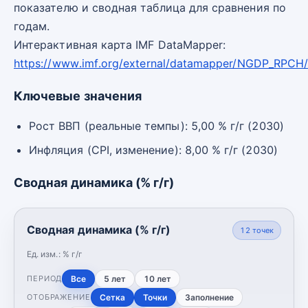
показателю и сводная таблица для сравнения по
годам.
Интерактивная карта IMF DataMapper:
https://www.imf.org/external/datamapper/NGDP_RPC
Ключевые значения
Рост ВВП (реальные темпы): 5,00 % г/г (2030)
Инфляция (CPI, изменение): 8,00 % г/г (2030)
Сводная динамика (% г/г)
Сводная динамика (% г/г)
12
точек
Ед. изм.:
% г/г
Все
5 лет
10 лет
ПЕРИОД
Сетка
Точки
Заполнение
ОТОБРАЖЕНИЕ