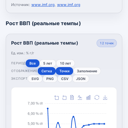
Источник:
www.imf.org
,
www.imf.org
Рост ВВП (реальные темпы)
Рост ВВП (реальные темпы)
12
точек
Ед. изм.:
% г/г
Все
5 лет
10 лет
ПЕРИОД
Сетка
Точки
Заполнение
ОТОБРАЖЕНИЕ
SVG
PNG
CSV
JSON
ЭКСПОРТ
7,00 % г/г
6,00 % г/г
5,00 % г/г