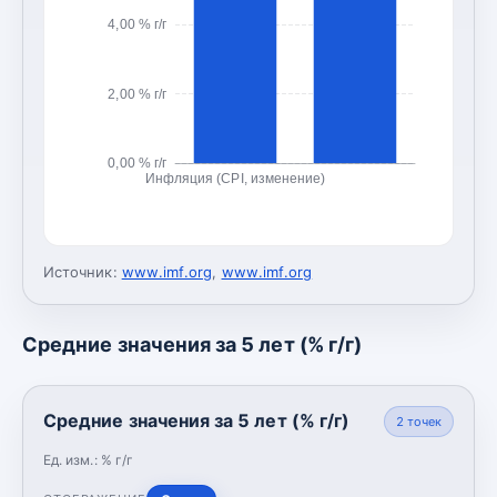
4,00 % г/г
2,00 % г/г
0,00 % г/г
Инфляция (CPI, изменение)
Источник:
www.imf.org
,
www.imf.org
Средние значения за 5 лет (% г/г)
Средние значения за 5 лет (% г/г)
2
точек
Ед. изм.:
% г/г