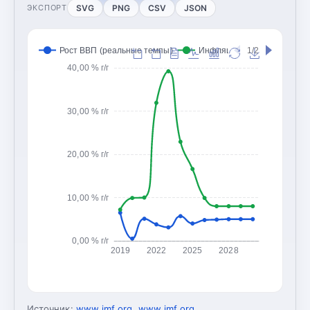
SVG
PNG
CSV
JSON
ЭКСПОРТ
Рост ВВП (реальные темпы)
Инфляция (CPI, изменение
1/2
40,00 % г/г
30,00 % г/г
20,00 % г/г
10,00 % г/г
0,00 % г/г
2019
2022
2025
2028
Источник:
www.imf.org
,
www.imf.org