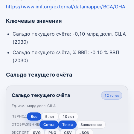
https://www.imf.org/external/datamapper/BCA/GHA
Ключевые значения
Сальдо текущего счёта: -0,10 млрд долл. США
(2030)
Сальдо текущего счёта, % ВВП: -0,10 % ВВП
(2030)
Сальдо текущего счёта
Сальдо текущего счёта
12
точек
Ед. изм.:
млрд долл. США
Все
5 лет
10 лет
ПЕРИОД
Сетка
Точки
Заполнение
ОТОБРАЖЕНИЕ
SVG
PNG
CSV
JSON
ЭКСПОРТ