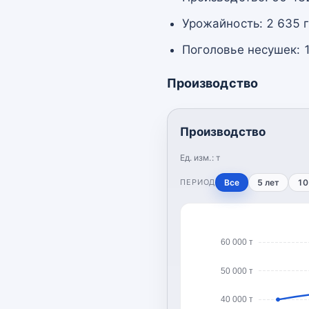
Урожайность: 2 635 г
Поголовье несушек: 1
Производство
Производство
Ед. изм.:
т
ПЕРИОД
Все
5 лет
10
60 000 т
50 000 т
40 000 т