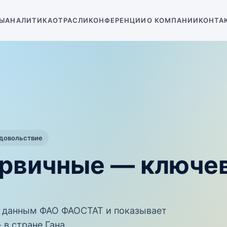
Ы
АНАЛИТИКА
ОТРАСЛИ
КОНФЕРЕНЦИИ
О КОМПАНИИ
КОНТА
одовольствие
первичные — ключе
 данным ФАО ФАОСТАТ и показывает
в стране Гана.