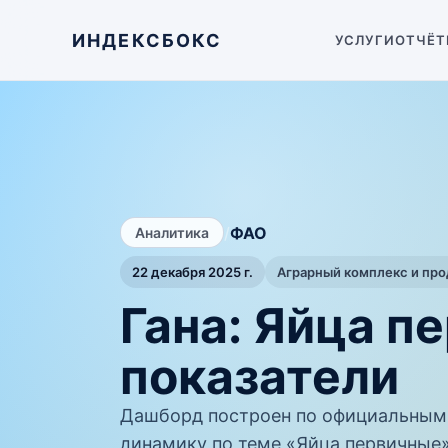
ИНДЕКСБОКС
УСЛУГИ
ОТЧЁТ
/
ФАО
Аналитика
22 декабря 2025 г.
Аграрный комплекс и пр
Гана: Яйца 
показатели
Дашборд построен по официальным
динамику по теме «Яйца первичные» 