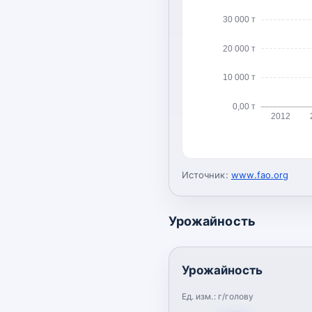
30 000 т
20 000 т
10 000 т
0,00 т
2012
Источник:
www.fao.org
Урожайность
Урожайность
Ед. изм.:
г/голову