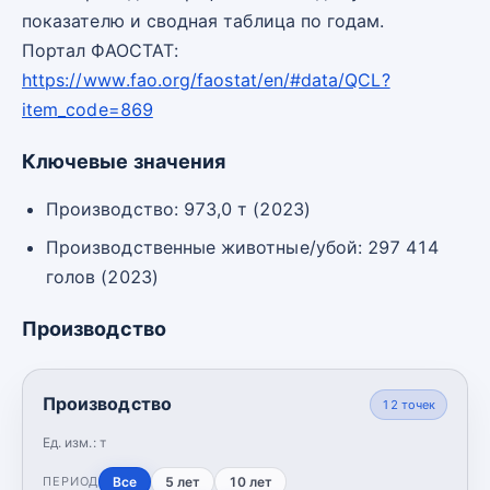
показателю и сводная таблица по годам.
Портал ФАОСТАТ:
https://www.fao.org/faostat/en/#data/QCL?
item_code=869
Ключевые значения
Производство: 973,0 т (2023)
Производственные животные/убой: 297 414
голов (2023)
Производство
Производство
12
точек
Ед. изм.:
т
Все
5 лет
10 лет
ПЕРИОД