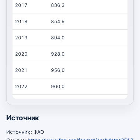
2017
836,3
2
2018
854,9
2
2019
894,0
2
2020
928,0
2
2021
956,6
2
2022
960,0
2
2023
973,0
2
Источник
Источник: ФАО