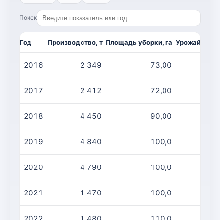
Поиск
Год
Производство, т
Площадь уборки, га
Урожайность,
2016
2 349
73,00
3
2017
2 412
72,00
3
2018
4 450
90,00
4
2019
4 840
100,0
4
2020
4 790
100,0
4
2021
1 470
100,0
1
2022
1 480
110,0
1