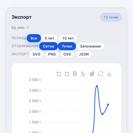
Экспорт
12
точек
Ед. изм.:
т
Все
5 лет
10 лет
ПЕРИОД
Сетка
Точки
Заполнение
ОТОБРАЖЕНИЕ
SVG
PNG
CSV
JSON
ЭКСПОРТ
3 500 т
3 000 т
2 500 т
2 000 т
1 500 т
1 000 т