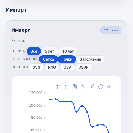
Импорт
Импорт
12
точек
Ед. изм.:
т
Все
5 лет
10 лет
ПЕРИОД
Сетка
Точки
Заполнение
ОТОБРАЖЕНИЕ
SVG
PNG
CSV
JSON
ЭКСПОРТ
120 000 т
100 000 т
80 000 т
60 000 т