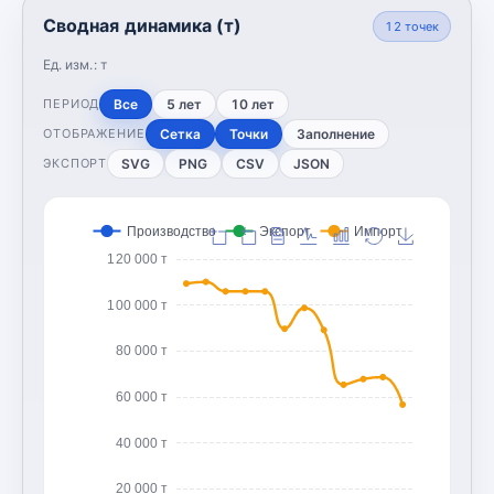
Сводная динамика (т)
12
точек
Ед. изм.:
т
Все
5 лет
10 лет
ПЕРИОД
Сетка
Точки
Заполнение
ОТОБРАЖЕНИЕ
SVG
PNG
CSV
JSON
ЭКСПОРТ
Производство
Экспорт
Импорт
120 000 т
100 000 т
80 000 т
60 000 т
40 000 т
20 000 т