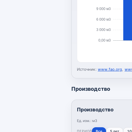
9 000 м3
6 000 м3
3 000 м3
0,00 м3
Источник:
www.fao.org
,
www
Производство
Производство
Ед. изм.:
м3
ПЕРИОД
Все
5 лет
10