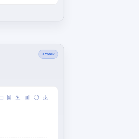
3
точек