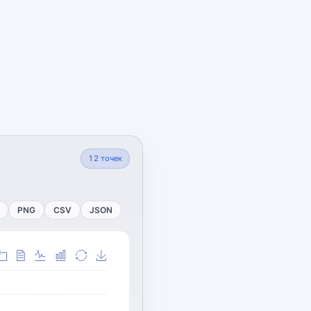
12
точек
PNG
CSV
JSON