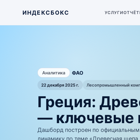
ИНДЕКСБОКС
УСЛУГИ
ОТЧЁТ
/
ФАО
Аналитика
22 декабря 2025 г.
Лесопромышленный компл
Греция: Древ
— ключевые 
Дашборд построен по официальным
динамику по теме «Древесная щепа, 