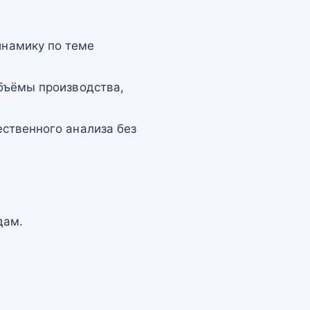
намику по теме
бъёмы производства,
ственного анализа без
дам.