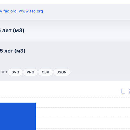
.fao.org
,
www.fao.org
 лет (м3)
5 лет (м3)
ПОРТ
SVG
PNG
CSV
JSON