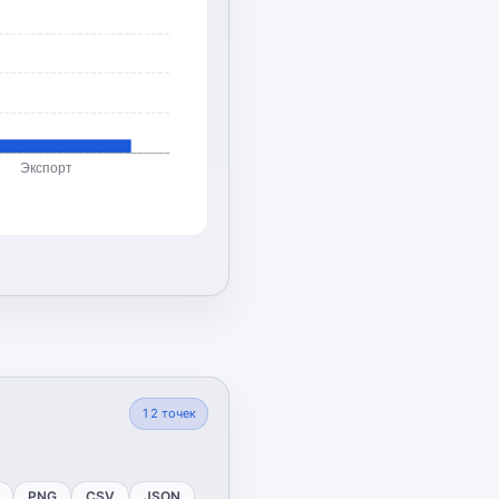
Экспорт
12
точек
PNG
CSV
JSON