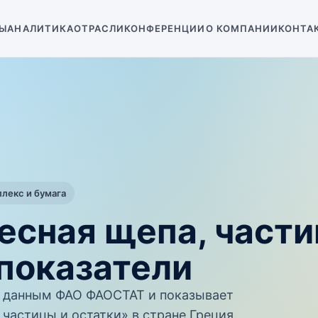
Ы
АНАЛИТИКА
ОТРАСЛИ
КОНФЕРЕНЦИИ
О КОМПАНИИ
КОНТА
екс и бумага
есная щепа, части
показатели
 данным ФАО ФАОСТАТ и показывает
частицы и остатки» в стране Греция.