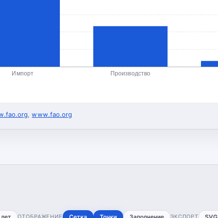
Импорт
Производство
.fao.org
,
www.fao.org
 лет
ОТОБРАЖЕНИЕ
Сетка
Точки
Заполнение
ЭКСПОРТ
SVG