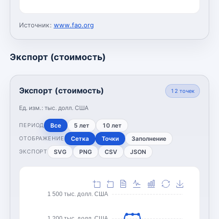
Источник:
www.fao.org
Экспорт (стоимость)
Экспорт (стоимость)
12
точек
Ед. изм.:
тыс. долл. США
Все
5 лет
10 лет
ПЕРИОД
Сетка
Точки
Заполнение
ОТОБРАЖЕНИЕ
SVG
PNG
CSV
JSON
ЭКСПОРТ
1 500 тыс. долл. США
1 200 тыс. долл. США