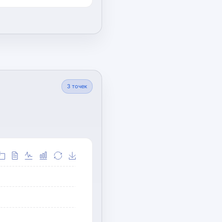
3
точек