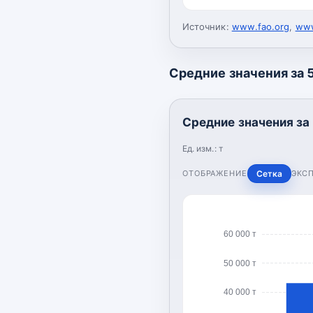
Источник:
www.fao.org
,
www
Средние значения за 5
Средние значения за 
Ед. изм.:
т
ОТОБРАЖЕНИЕ
Сетка
ЭКС
60 000 т
50 000 т
40 000 т