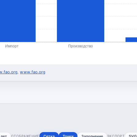
Импорт
Производство
.fao.org
,
www.fao.org
 лет
ОТОБРАЖЕНИЕ
Сетка
Точки
Заполнение
ЭКСПОРТ
SVG