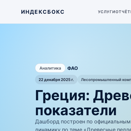
ИНДЕКСБОКС
УСЛУГИ
ОТЧЁТ
/
ФАО
Аналитика
22 декабря 2025 г.
Лесопромышленный компл
Греция: Дре
показатели
Дашборд построен по официальным
динамику по теме «Древесные пелле