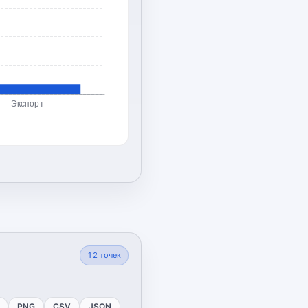
Экспорт
12
точек
PNG
CSV
JSON