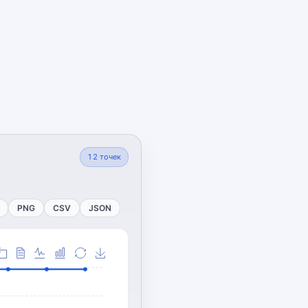
12
точек
PNG
CSV
JSON