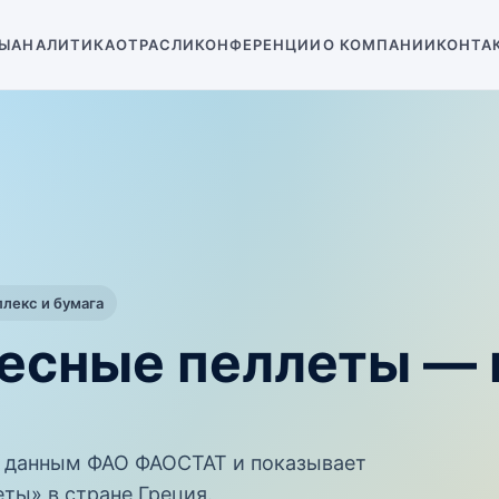
Ы
АНАЛИТИКА
ОТРАСЛИ
КОНФЕРЕНЦИИ
О КОМПАНИИ
КОНТА
екс и бумага
весные пеллеты —
 данным ФАО ФАОСТАТ и показывает
ты» в стране Греция.