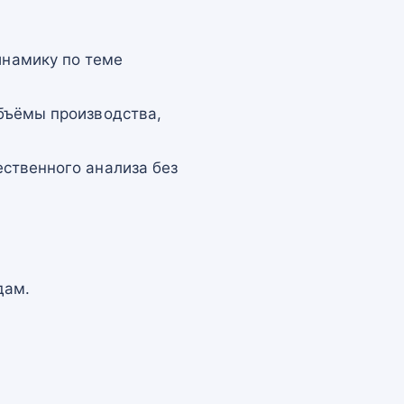
намику по теме
бъёмы производства,
ственного анализа без
дам.