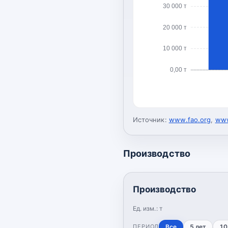
30 000 т
20 000 т
10 000 т
0,00 т
Источник:
www.fao.org
,
www
Производство
Производство
Ед. изм.:
т
ПЕРИОД
Все
5 лет
10