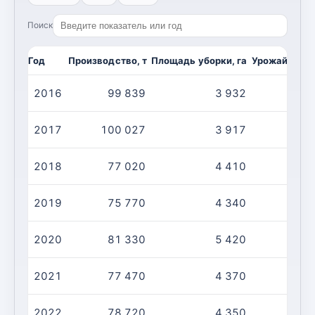
Поиск
Год
Производство, т
Площадь уборки, га
Урожайность,
2016
99 839
3 932
2
2017
100 027
3 917
2
2018
77 020
4 410
1
2019
75 770
4 340
1
2020
81 330
5 420
1
2021
77 470
4 370
1
2022
78 720
4 350
1