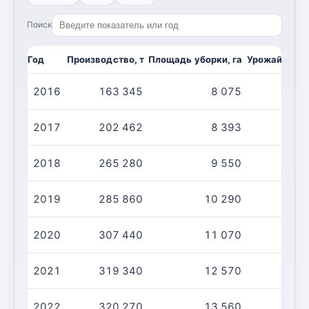
Поиск
Год
Производство, т
Площадь уборки, га
Урожайность,
2016
163 345
8 075
2
2017
202 462
8 393
2
2018
265 280
9 550
2
2019
285 860
10 290
2
2020
307 440
11 070
2
2021
319 340
12 570
2
2022
320 270
13 560
2