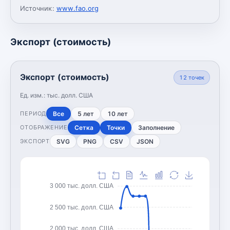
Источник:
www.fao.org
Экспорт (стоимость)
Экспорт (стоимость)
12
точек
Ед. изм.:
тыс. долл. США
Все
5 лет
10 лет
ПЕРИОД
Сетка
Точки
Заполнение
ОТОБРАЖЕНИЕ
SVG
PNG
CSV
JSON
ЭКСПОРТ
3 000 тыс. долл. США
2 500 тыс. долл. США
2 000 тыс. долл. США