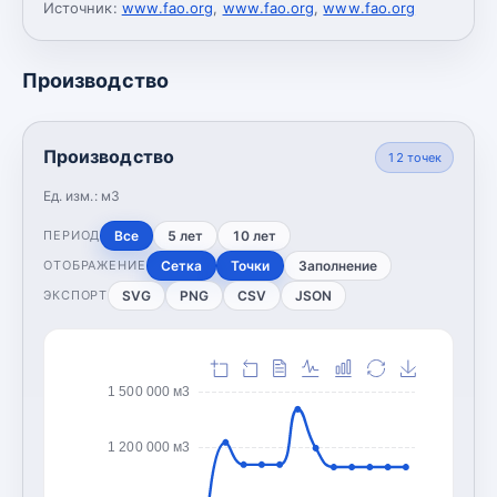
Источник:
www.fao.org
,
www.fao.org
,
www.fao.org
Производство
Производство
12
точек
Ед. изм.:
м3
Все
5 лет
10 лет
ПЕРИОД
Сетка
Точки
Заполнение
ОТОБРАЖЕНИЕ
SVG
PNG
CSV
JSON
ЭКСПОРТ
1 500 000 м3
1 200 000 м3