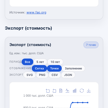
Источник:
www.fao.org
Экспорт (стоимость)
Экспорт (стоимость)
7
точек
Ед. изм.:
тыс. долл. США
Все
5 лет
10 лет
ПЕРИОД
Сетка
Точки
Заполнение
ОТОБРАЖЕНИЕ
SVG
PNG
CSV
JSON
ЭКСПОРТ
1 000 тыс. долл. США
800,0 тыс. долл. США