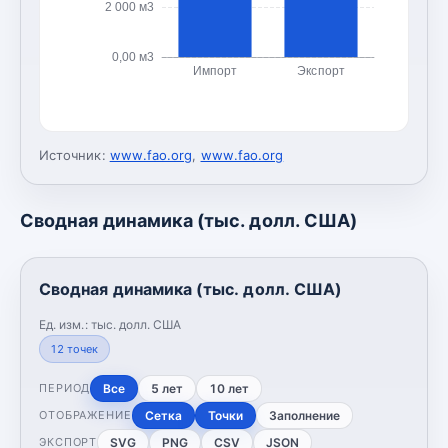
2 000 м3
0,00 м3
Импорт
Экспорт
Источник:
www.fao.org
,
www.fao.org
Сводная динамика (тыс. долл. США)
Сводная динамика (тыс. долл. США)
Ед. изм.:
тыс. долл. США
12
точек
Все
5 лет
10 лет
ПЕРИОД
Сетка
Точки
Заполнение
ОТОБРАЖЕНИЕ
SVG
PNG
CSV
JSON
ЭКСПОРТ