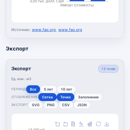
0,00 тыс. долл. США
Импорт (стоимость)
Источник:
www.fao.org
,
www.fao.org
Экспорт
Экспорт
12
точек
Ед. изм.:
м3
Все
5 лет
10 лет
ПЕРИОД
Сетка
Точки
Заполнение
ОТОБРАЖЕНИЕ
SVG
PNG
CSV
JSON
ЭКСПОРТ
15 000 м3