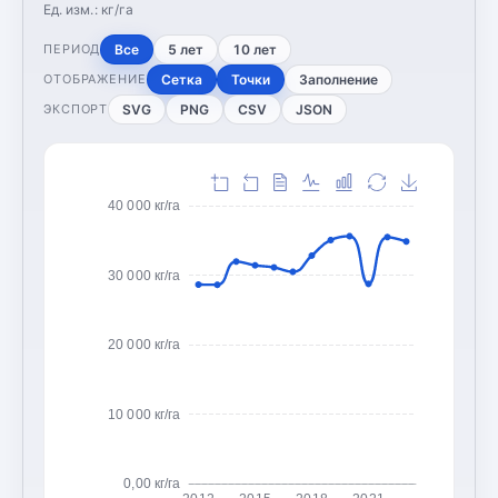
Ед. изм.:
кг/га
Все
5 лет
10 лет
ПЕРИОД
Сетка
Точки
Заполнение
ОТОБРАЖЕНИЕ
SVG
PNG
CSV
JSON
ЭКСПОРТ
40 000 кг/га
30 000 кг/га
20 000 кг/га
10 000 кг/га
0,00 кг/га