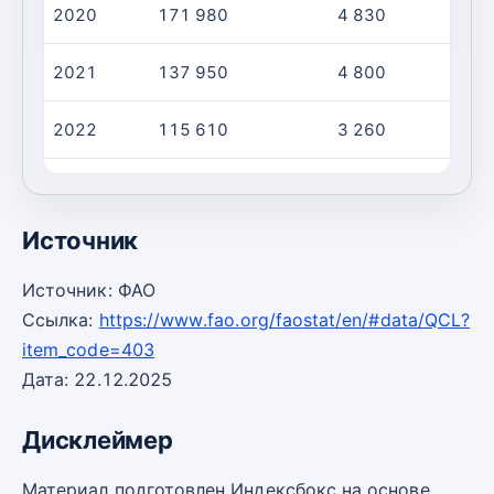
2020
171 980
4 830
3
2021
137 950
4 800
2
2022
115 610
3 260
3
2023
109 050
3 130
3
Источник
Источник: ФАО
Ссылка:
https://www.fao.org/faostat/en/#data/QCL?
item_code=403
Дата: 22.12.2025
Дисклеймер
Материал подготовлен Индексбокс на основе