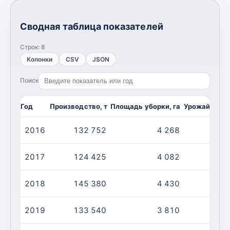
Сводная таблица показателей
Строк:
8
Колонки
CSV
JSON
Поиск
Год
Производство, т
Площадь уборки, га
Урожайность,
2016
132 752
4 268
3
2017
124 425
4 082
3
2018
145 380
4 430
3
2019
133 540
3 810
3