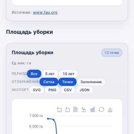
Источник:
www.fao.org
Площадь уборки
Площадь уборки
12
точек
Ед. изм.:
га
Все
5 лет
10 лет
ПЕРИОД
Сетка
Точки
Заполнение
ОТОБРАЖЕНИЕ
SVG
PNG
CSV
JSON
ЭКСПОРТ
7 000 га
6 000 га