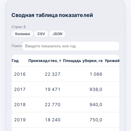
Сводная таблица показателей
Строк:
8
Колонки
CSV
JSON
Поиск
Год
Производство, т
Площадь уборки, га
Урожайность,
2016
22 327
1 066
2
2017
19 471
938,0
2
2018
22 770
940,0
2
2019
18 240
750,0
2