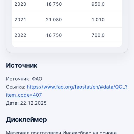
2020
18 750
950,0
1
2021
21 080
1 010
2
2022
16 750
700,0
2
2023
14 920
630,0
2
Источник
Источник: ФАО
Ссылка:
https://www.fao.org/faostat/en/#data/QCL?
item_code=407
Дата: 22.12.2025
Дисклеймер
Материал подготовлен Индексбокс на основе