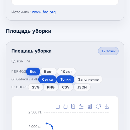
Источник:
www.fao.org
Площадь уборки
Площадь уборки
12
точек
Ед. изм.:
га
Все
5 лет
10 лет
ПЕРИОД
Сетка
Точки
Заполнение
ОТОБРАЖЕНИЕ
SVG
PNG
CSV
JSON
ЭКСПОРТ
2 500 га
2 000 га