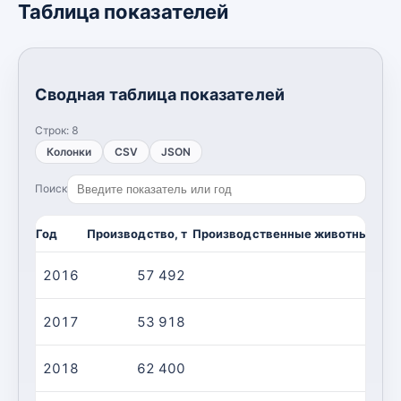
Таблица показателей
Сводная таблица показателей
Строк:
8
Колонки
CSV
JSON
Поиск
Год
Производство, т
Производственные животные/убо
2016
57 492
5 
2017
53 918
4 
2018
62 400
5 