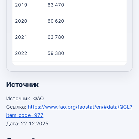
2019
63 470
5 
2020
60 620
5 
2021
63 780
5 
2022
59 380
5 
2023
53 890
4 
Источник
Источник: ФАО
Ссылка:
https://www.fao.org/faostat/en/#data/QCL?
item_code=977
Дата: 22.12.2025