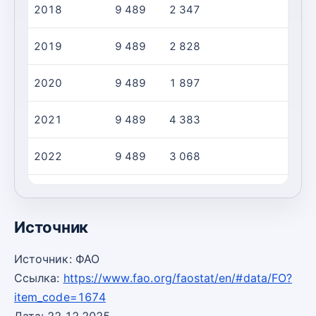
2018
9 489
2 347
2019
9 489
2 828
2020
9 489
1 897
2021
9 489
4 383
2022
9 489
3 068
2023
9 489
3 523
Источник
Источник: ФАО
Ссылка:
https://www.fao.org/faostat/en/#data/FO?
item_code=1674