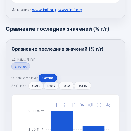
Источник:
www.imf.org
,
www.imf.org
Сравнение последних значений (% г/г)
Сравнение последних значений (% г/г)
Ед. изм.:
% г/г
2
точек
Сетка
ОТОБРАЖЕНИЕ
SVG
PNG
CSV
JSON
ЭКСПОРТ
2,00 % г/г
1,50 % г/г