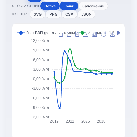
Сетка
Точки
Заполнение
ОТОБРАЖЕНИЕ
SVG
PNG
CSV
JSON
ЭКСПОРТ
Рост ВВП (реальные темпы)
Инфляция (CPI, изменение
1/2
12,00 % г/г
9,00 % г/г
6,00 % г/г
3,00 % г/г
0,00 % г/г
-3,00 % г/г
-6,00 % г/г
-9,00 % г/г
-12,00 % г/г
2019
2022
2025
2028