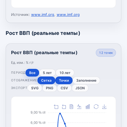
Источник:
www.imf.org
,
www.imf.org
Рост ВВП (реальные темпы)
Рост ВВП (реальные темпы)
12
точек
Ед. изм.:
% г/г
Все
5 лет
10 лет
ПЕРИОД
Сетка
Точки
Заполнение
ОТОБРАЖЕНИЕ
SVG
PNG
CSV
JSON
ЭКСПОРТ
9,00 % г/г
6,00 % г/г