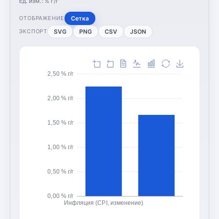
Ед. изм.:
% г/г
Сетка
ОТОБРАЖЕНИЕ
SVG
PNG
CSV
JSON
ЭКСПОРТ
2,50 % г/г
2,00 % г/г
1,50 % г/г
1,00 % г/г
0,50 % г/г
0,00 % г/г
Инфляция (CPI, изменение)