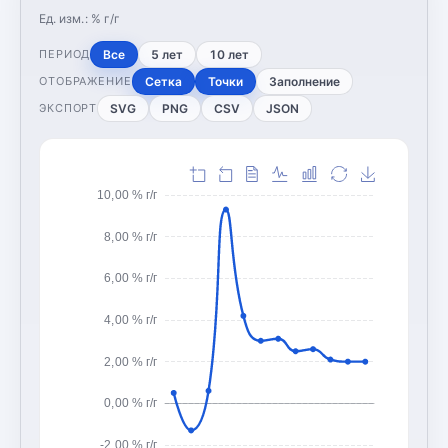
Ед. изм.:
% г/г
Все
5 лет
10 лет
ПЕРИОД
Сетка
Точки
Заполнение
ОТОБРАЖЕНИЕ
SVG
PNG
CSV
JSON
ЭКСПОРТ
10,00 % г/г
8,00 % г/г
6,00 % г/г
4,00 % г/г
2,00 % г/г
0,00 % г/г
-2,00 % г/г