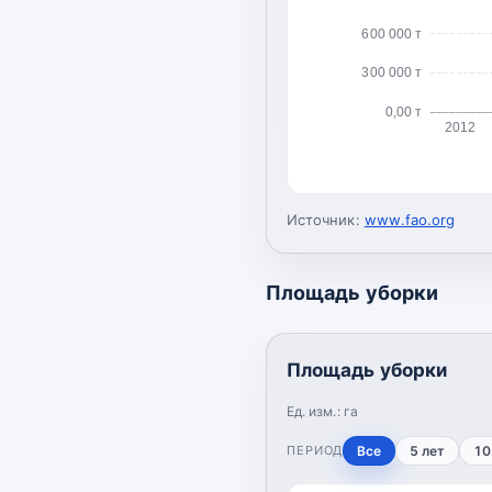
600 000 т
300 000 т
0,00 т
2012
Источник:
www.fao.org
Площадь уборки
Площадь уборки
Ед. изм.:
га
ПЕРИОД
Все
5 лет
10