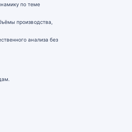
намику по теме
бъёмы производства,
ственного анализа без
дам.