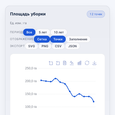
Площадь уборки
12
точек
Ед. изм.:
га
Все
5 лет
10 лет
ПЕРИОД
Сетка
Точки
Заполнение
ОТОБРАЖЕНИЕ
SVG
PNG
CSV
JSON
ЭКСПОРТ
250,0 га
200,0 га
150,0 га
100,0 га