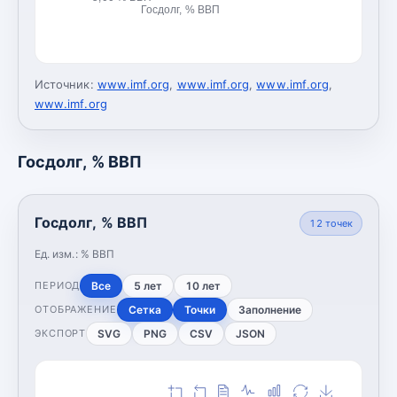
Госдолг, % ВВП
Источник:
www.imf.org
,
www.imf.org
,
www.imf.org
,
www.imf.org
Госдолг, % ВВП
Госдолг, % ВВП
12
точек
Ед. изм.:
% ВВП
Все
5 лет
10 лет
ПЕРИОД
Сетка
Точки
Заполнение
ОТОБРАЖЕНИЕ
SVG
PNG
CSV
JSON
ЭКСПОРТ