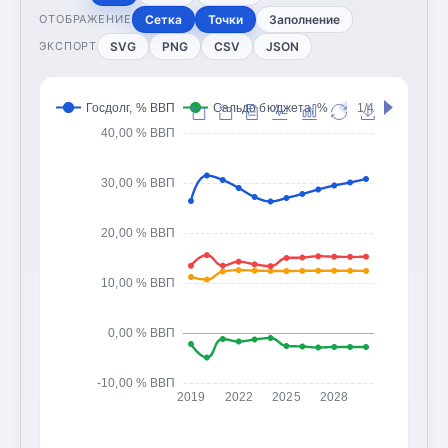
Сетка
Точки
Заполнение
ОТОБРАЖЕНИЕ
SVG
PNG
CSV
JSON
ЭКСПОРТ
Госдолг, % ВВП
Сальдо бюджета, % ВВП
1/4
Доходы 
40,00 % ВВП
30,00 % ВВП
20,00 % ВВП
10,00 % ВВП
0,00 % ВВП
-10,00 % ВВП
2019
2022
2025
2028